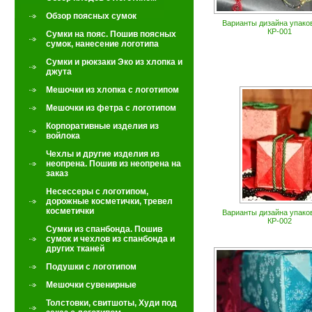
Обзор поясных сумок
Варианты дизайна упаков
КР-001
Сумки на пояс. Пошив поясных
сумок, нанесение логотипа
Сумки и рюкзаки Эко из хлопка и
джута
Мешочки из хлопка с логотипом
Мешочки из фетра с логотипом
Корпоративные изделия из
войлока
Чехлы и другие изделия из
неопрена. Пошив из неопрена на
заказ
Несессеры с логотипом,
дорожные косметички, тревел
косметички
Варианты дизайна упаков
КР-002
Сумки из спанбонда. Пошив
сумок и чехлов из спанбонда и
других тканей
Подушки с логотипом
Мешочки сувенирные
Толстовки, свитшоты, Худи под