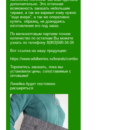
дополнительно. Это отличная
возможность заказать небольшие
тиражи, а так же вариант кому нужно
"еще вчера", а так же оперативно
купить образец, не дожидаясь
изготовления его под заказ.
По мелкооптовым партиям точное
количество по остаткам Вы можете
узнать по телефону 8(903)590-34-34
Вот ссылка на нашу продукцию:
https://www.wildberries.ru/brands/corribo
Торопитесь заказать, пока мы
установили цены, сопоставимые с
оптовыми!
Линейка будет постоянно
расширяться