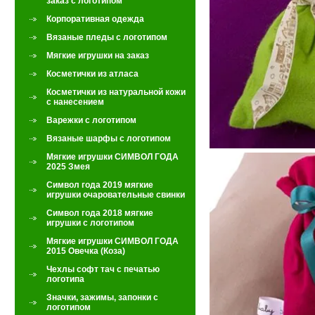
заказ с логотипом
Корпоративная одежда
Вязаные пледы с логотипом
Мягкие игрушки на заказ
Косметички из атласа
Косметички из натуральной кожи
с нанесением
Варежки с логотипом
Вязаные шарфы с логотипом
Мягкие игрушки СИМВОЛ ГОДА
2025 Змея
Символ года 2019 мягкие
игрушки очаровательные свинки
Символ года 2018 мягкие
игрушки с логотипом
Мягкие игрушки СИМВОЛ ГОДА
2015 Овечка (Коза)
Чехлы софт тач с печатью
логотипа
Значки, зажимы, запонки с
логотипом