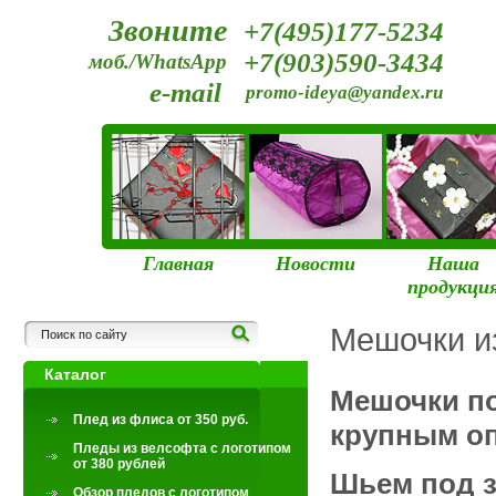
+7(495)177-5234
+7(903)590-3434
e-mail
promo-ideya@yandex.ru
Главная
Новости
Наша
продукци
Мешочки и
Каталог
Мешочки по
Плед из флиса от 350 руб.
крупным о
Пледы из велсофта с логотипом
от 380 рублей
Шьем под з
Обзор пледов с логотипом